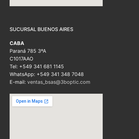
embed custom google map
SUCURSAL BUENOS AIRES
CABA
Paraná 785 3ºA
C1017AAO
Tel: +549 341 681 1145
WhatsApp: +549 341 348 7048
E-mail:
ventas_bsas@3boptic.com