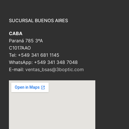
embed custom google map
SUCURSAL BUENOS AIRES
CABA
Paraná 785 3ºA
C1017AAO
Tel: +549 341 681 1145
WhatsApp: +549 341 348 7048
E-mail:
ventas_bsas@3boptic.com