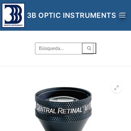
Ir
al
3B OPTIC INSTRUMENTS
contenido
Buscar
por:
🔍