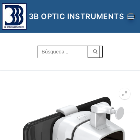
Ir
al
3B OPTIC INSTRUMENTS
contenido
Buscar
por:
🔍