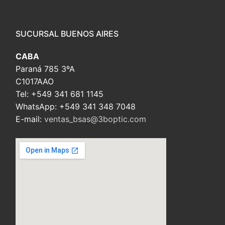
embed custom google map
SUCURSAL BUENOS AIRES
CABA
Paraná 785 3ºA
C1017AAO
Tel: +549 341 681 1145
WhatsApp: +549 341 348 7048
E-mail:
ventas_bsas@3boptic.com