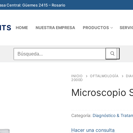
sa Central: Güemes 2415 – Rosario
NTS
HOME
NUESTRA EMPRESA
PRODUCTOS
SERVI
Buscar
por:
INICIO
OFTALMOLOGÍA
DIA
2000D
Microscopio
Categoría:
Diagnóstico & Trata
Hacer una consulta