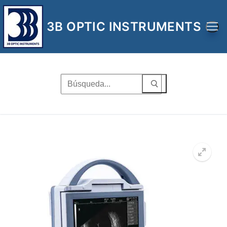
Ir
al
3B OPTIC INSTRUMENTS
contenido
Buscar
por:
🔍