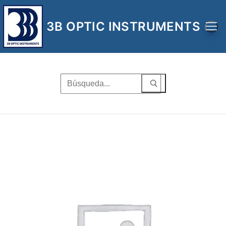
Ir
al
3B OPTIC INSTRUMENTS
contenido
Buscar
por: