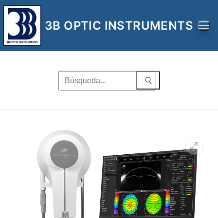
Ir
al
3B OPTIC INSTRUMENTS
contenido
Buscar
por:
🔍