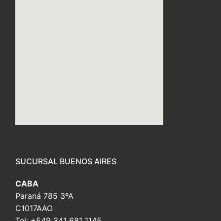
embed custom google map
SUCURSAL BUENOS AIRES
CABA
Paraná 785 3ºA
C1017AAO
Tel: +549 341 681 1145