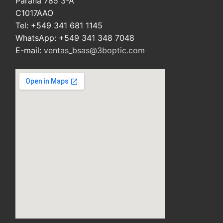
Paraná 785 3ºA
C1017AAO
Tel: +549 341 681 1145
WhatsApp: +549 341 348 7048
E-mail:
ventas_bsas@3boptic.com