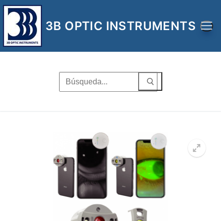
Ir
al
3B OPTIC INSTRUMENTS
contenido
Buscar
por:
🔍