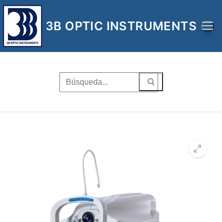
Ir
al
3B OPTIC INSTRUMENTS
contenido
Buscar
por:
🔍