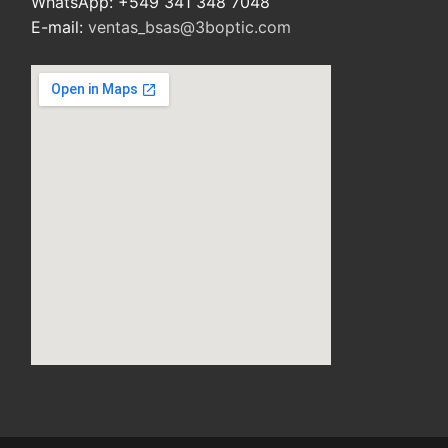
WhatsApp: +549 341 348 7048
E-mail:
ventas_bsas@3boptic.com