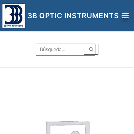
Ir
al
3B OPTIC INSTRUMENTS
contenido
Buscar
por: