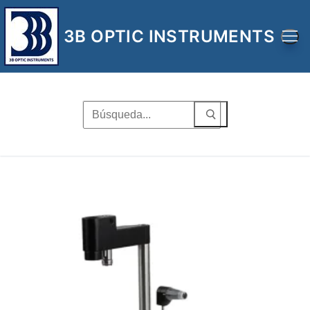
Ir
al
3B OPTIC INSTRUMENTS
contenido
Buscar
por: