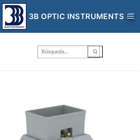
Ir
al
3B OPTIC INSTRUMENTS
contenido
Buscar
por: