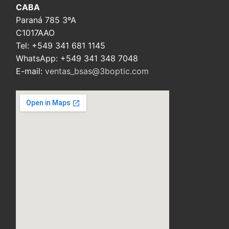
CABA
Paraná 785 3ºA
C1017AAO
Tel: +549 341 681 1145
WhatsApp: +549 341 348 7048
E-mail:
ventas_bsas@3boptic.com