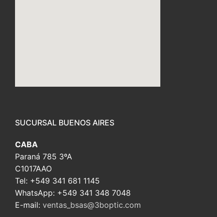
embed custom google map
SUCURSAL BUENOS AIRES
CABA
Paraná 785 3ºA
C1017AAO
Tel: +549 341 681 1145
WhatsApp: +549 341 348 7048
E-mail:
ventas_bsas@3boptic.com