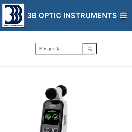
Ir
al
3B OPTIC INSTRUMENTS
contenido
Buscar
por: